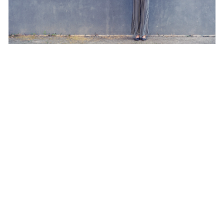
PUBLIKATIONEN
Studien und Whitepaper
Von UX-Insights im Automotive-Bereich über Online
Shopping Trends und Nachhaltigkeit.
Das vielfältige Themenspektrum unserer eigenen
Marktforschungsstudien
und
Whitepaper
spiegelt