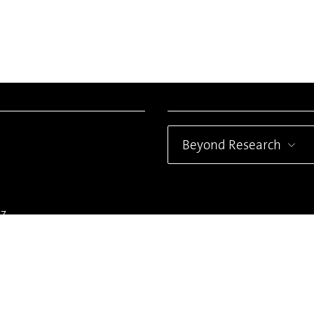
Beyond Research
z
tlinien