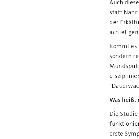
Auch diese
statt Nah
der Erkält
achtet ge
Kommt es z
sondern re
Mundspülu
disziplinie
"Dauerwac
Was heißt 
Die Studie
funktionie
erste Symp