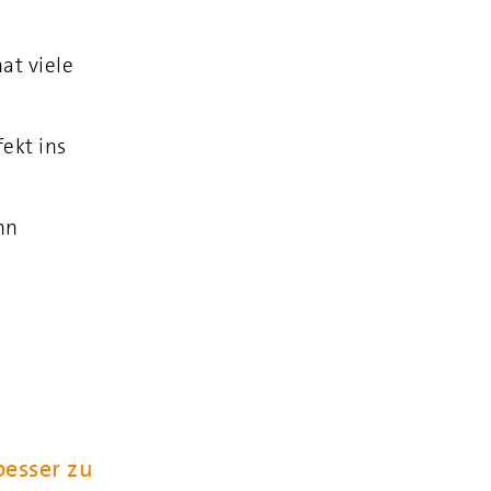
at viele
ekt ins
nn
besser zu