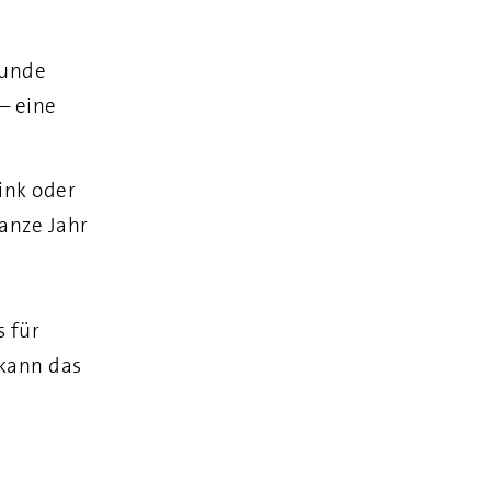
sunde
– eine
ink oder
anze Jahr
 für
 kann das