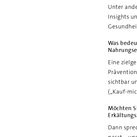
Unter ande
Insights u
Gesundheit
Was bedeut
Nahrungse
Eine zielg
Prävention
sichtbar u
(„Kauf-mic
Möchten Si
Erkältungs
Dann sprec