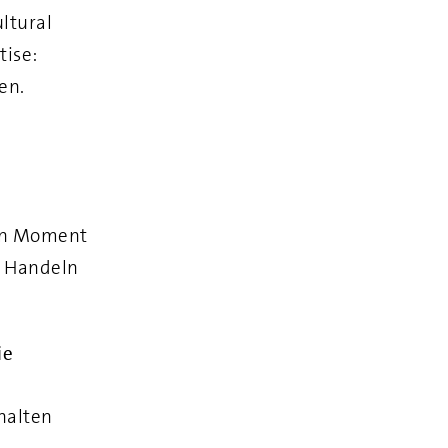
ltural
tise:
en.
gen Moment
m Handeln
ie
halten