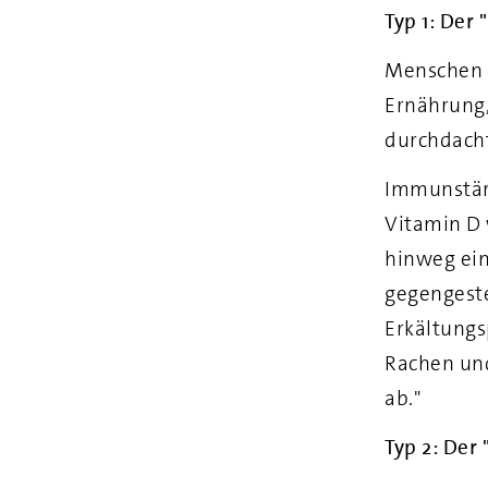
Typ 1: Der
Menschen d
Ernährung,
durchdacht
Immunstär
Vitamin D 
hinweg ein
gegengeste
Erkältungs
Rachen und
ab."
Typ 2: Der