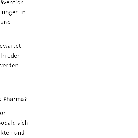
rävention
lungen in
 und
gewartet,
ln oder
 werden
nd Pharma?
ion
sobald sich
ukten und