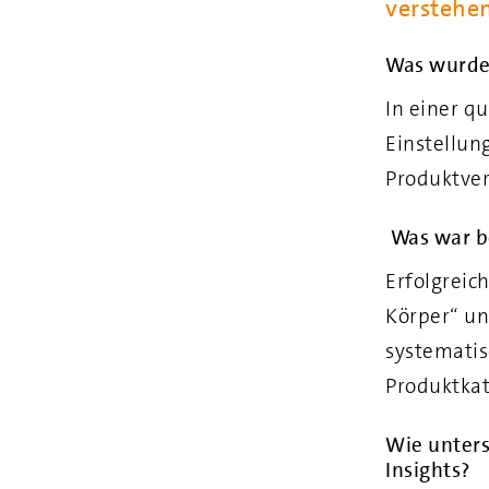
verstehe
Was wurde 
In einer q
Einstellun
Produktve
Was war be
Erfolgreic
Körper“ un
systematis
Produktka
Wie unter
Insights?