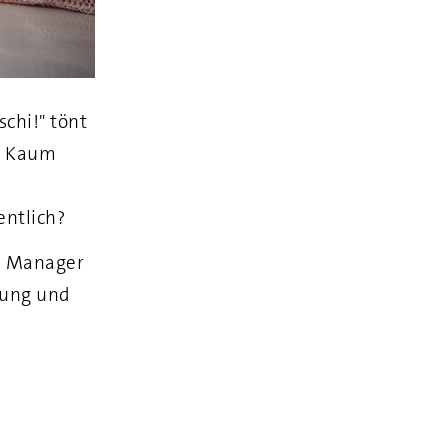
chi!" tönt
. Kaum
entlich?
ch Manager
tung und