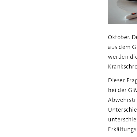
Oktober. D
aus dem G
werden die
Krankschre
Dieser Fra
bei der GI
Abwehrstr
Unterschie
unterschie
Erkältung