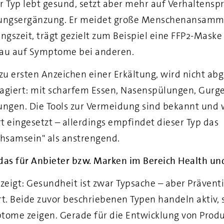
r Typ lebt gesund, setzt aber mehr auf Verhaltensp
rungsergänzung. Er meidet große Menschenansamm
ungszeit, trägt gezielt zum Beispiel eine FFP2-Maske
nau auf Symptome bei anderen.
u ersten Anzeichen einer Erkältung, wird nicht ab
agiert: mit scharfem Essen, Nasenspülungen, Gurge
ngen. Die Tools zur Vermeidung sind bekannt und
rt eingesetzt – allerdings empfindet dieser Typ das
hsamsein" als anstrengend.
das für Anbieter bzw. Marken im Bereich Health u
 zeigt: Gesundheit ist zwar Typsache – aber Prävent
rt. Beide zuvor beschriebenen Typen handeln aktiv, 
tome zeigen. Gerade für die Entwicklung von Prod