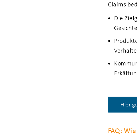
Claims bed
Die Ziel
Gesichte
Produkte
Verhalte
Kommuni
Erkältun
Hier g
FAQ: Wie 