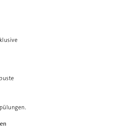
klusive
obuste
d
spülungen.
hen