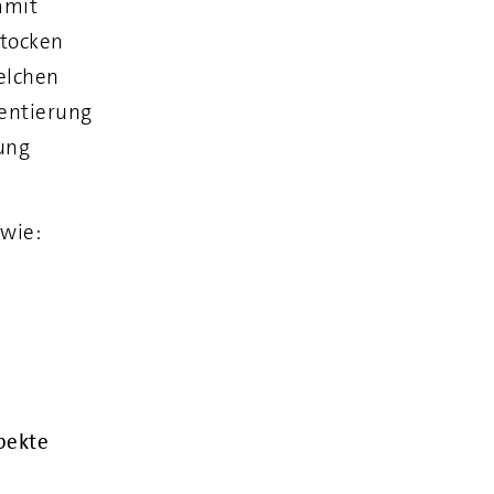
amit
Stocken
elchen
entierung
zung
 wie:
pekte