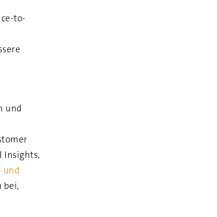
ce-to-
ssere
en und
stomer
 Insights,
‑ und
 bei,