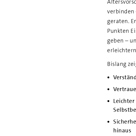
Altersvor
verbinden 
geraten. E
Punkten Ei
geben – un
erleichtern
Bislang ze
Verständ
Vertrau
Leichte
Selbstb
Sicherhe
hinaus