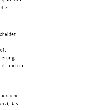
et es
scheidet
n
oft
ierung,
als auch in
hiedliche
012), das