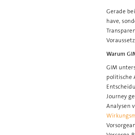
Gerade bei
have, sond
Transparen
Voraussetz
Warum GI
GIM unters
politische
Entscheid
Journey ge
Analysen 
Wirkungs
Vorsorgean
Vorsorge‑B