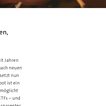
en,
it Jahren
 nach neuen
setzt nun
ot ist ein
rmöglicht
ETFs – und
ansparenter