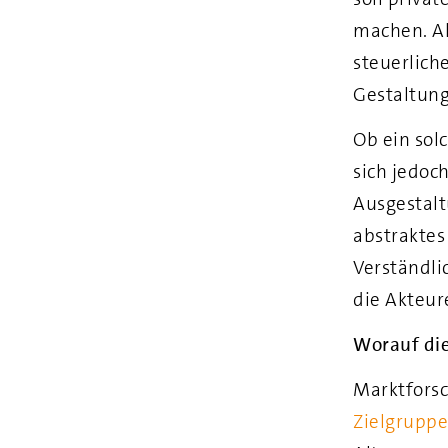
machen. Al
steuerlich
Gestaltung
Ob ein sol
sich jedoch
Ausgestalt
abstraktes
Verständli
die Akteur
Worauf die
Marktforsc
Zielgrupp