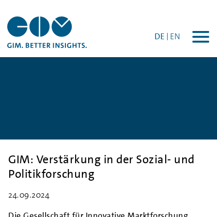
DE
EN
Togg
navi
GIM: Verstärkung in der Sozial- und
Politikforschung
24.09.2024
Die Gesellschaft für Innovative Marktforschung