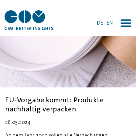
DE
EN
Togg
navi
EU-Vorgabe kommt: Produkte
nachhaltig verpacken
28.05.2024
Ab dem Jahr 2030 sollen alle Verpackungen