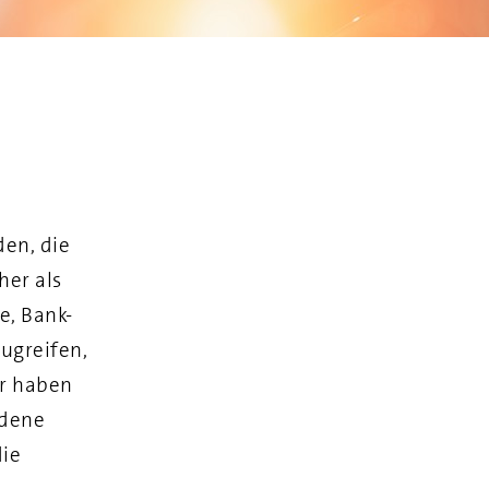
en, die
her als
e, Bank-
ugreifen,
ir haben
edene
die